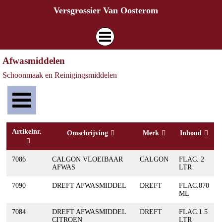
Ga naar de inhoud
Versgrossier Van Oosterom
Menu overslaan
Afwasmiddelen
Schoonmaak en Reinigingsmiddelen
Menu overslaan
Artikelnr.
Omschrijving
Merk
Inhoud
7086
CALGON VLOEIBAAR
CALGON
FLAC. 2
AFWAS
LTR
7090
DREFT AFWASMIDDEL
DREFT
FLAC.870
ML
7084
DREFT AFWASMIDDEL
DREFT
FLAC.1.5
CITROEN
LTR